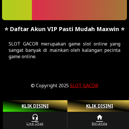
⭐️ Daftar Akun VIP Pasti Mudah Maxwin ⭐️
SLOT GACOR merupakan game slot online yang
sangat banyak di mainkan oleh kalangan pecinta
game online.
© Copyright 2025
SLOT GACOR
KLIK DISINI
KLIK DISINI
headset_mic
home
Live Chat
Beranda